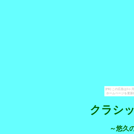
[PR] この広告は
ホームページを更新
クラシ
～悠久