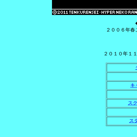
２００６年春
２０１０年１
キ
ス
ス