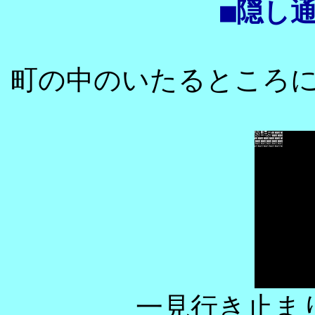
■隠し
町の中のいたるところ
一見行き止ま