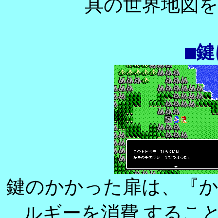
具の世界地図
■
鍵のかかった扉は、『
ルギーを消費 するこ